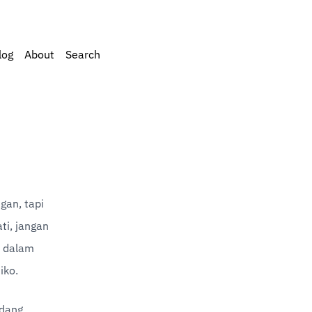
log
About
Search
an, tapi 
i, jangan 
h dalam 
iko.
dang 