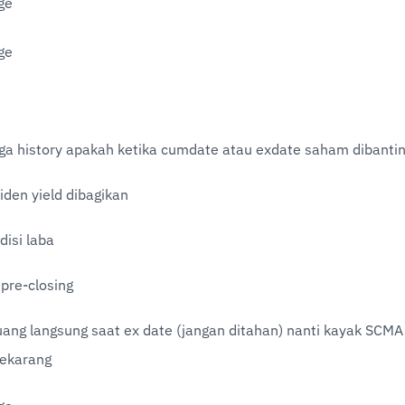
rga history apakah ketika cumdate atau exdate saham dibanti
iden yield dibagikan
disi laba
 pre-closing
uang langsung saat ex date (jangan ditahan) nanti kayak SCMA 
ekarang