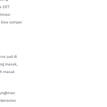
a 207 
imasi 
 bisa sampai 
us jual di 
ng masuk, 
ih masuk 
ungkinan 
eberanian 