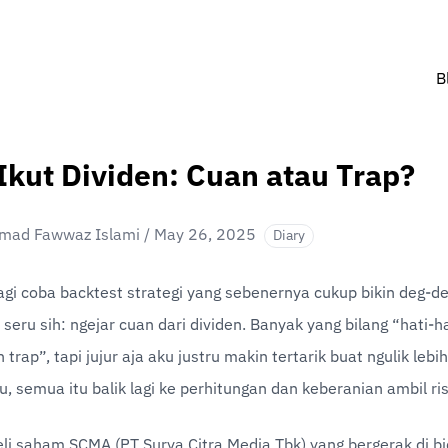
B
Ikut Dividen: Cuan atau Trap?
ad Fawwaz Islami
/
May 26, 2025
Diary
lagi coba backtest strategi yang sebenernya cukup bikin deg-deg
seru sih: ngejar cuan dari dividen. Banyak yang bilang “hati-hat
 trap”, tapi jujur aja aku justru makin tertarik buat ngulik lebi
, semua itu balik lagi ke perhitungan dan keberanian ambil ris
beli saham SCMA (PT Surya Citra Media Tbk) yang bergerak di bi