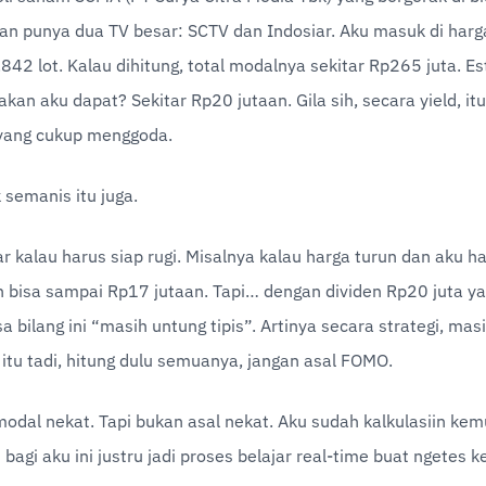
an punya dua TV besar: SCTV dan Indosiar. Aku masuk di harg
42 lot. Kalau dihitung, total modalnya sekitar Rp265 juta. Est
akan aku dapat? Sekitar Rp20 jutaan. Gila sih, secara yield, itu
yang cukup menggoda.
 semanis itu juga.
r kalau harus siap rugi. Misalnya kalau harga turun dan aku har
n bisa sampai Rp17 jutaan. Tapi… dengan dividen Rp20 juta ya
a bilang ini “masih untung tipis”. Artinya secara strategi, mas
a itu tadi, hitung dulu semuanya, jangan asal FOMO.
modal nekat. Tapi bukan asal nekat. Aku sudah kalkulasiin kem
 bagi aku ini justru jadi proses belajar real-time buat ngetes k