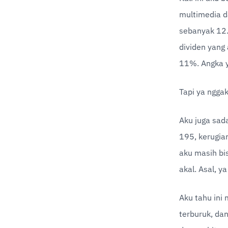
multimedia d
sebanyak 12.8
dividen yang 
11%. Angka 
Tapi ya nggak
Aku juga sada
195, kerugia
aku masih bis
akal. Asal, y
Aku tahu ini 
terburuk, dan