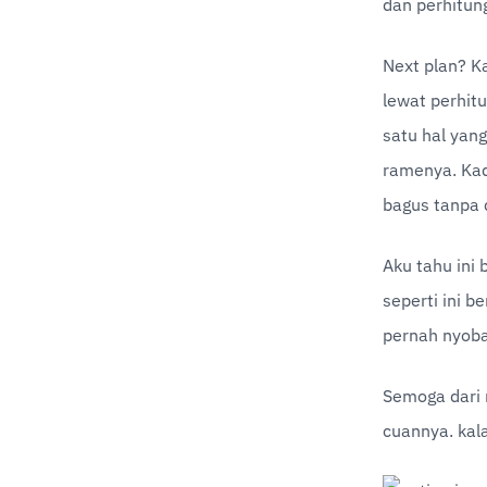
dan perhitun
Next plan? Ka
lewat perhit
satu hal yang
ramenya. Kada
bagus tanpa 
Aku tahu ini
seperti ini b
pernah nyoba
Semoga dari n
cuannya. kala