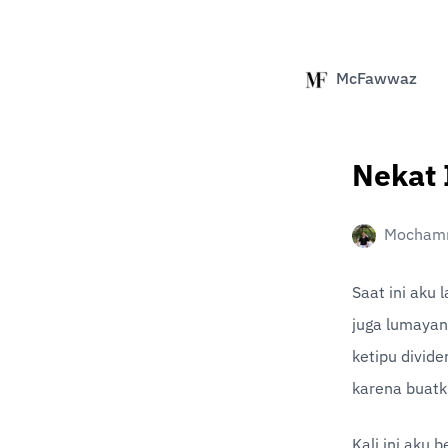
McFawwaz
Nekat 
Mochamm
Saat ini aku 
juga lumayan 
ketipu dividen
karena buatku
Kali ini aku 