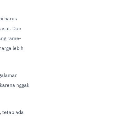
i harus 
asar. Dan 
dang rame-
arga lebih 
galaman 
 karena nggak 
 tetap ada 