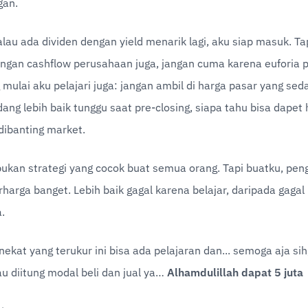
gan.
lau ada dividen dengan yield menarik lagi, aku siap masuk. Tap
ungan cashflow perusahaan juga, jangan cuma karena euforia p
 mulai aku pelajari juga: jangan ambil di harga pasar yang se
ng lebih baik tunggu saat pre-closing, siapa tahu bisa dapet h
dibanting market.
 bukan strategi yang cocok buat semua orang. Tapi buatku, pen
erharga banget. Lebih baik gagal karena belajar, daripada gagal
.
ekat yang terukur ini bisa ada pelajaran dan... semoga aja sih,
u diitung modal beli dan jual ya… 
Alhamdulillah dapat 5 juta