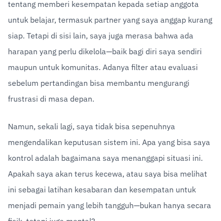
tentang memberi kesempatan kepada setiap anggota 
untuk belajar, termasuk partner yang saya anggap kurang 
siap. Tetapi di sisi lain, saya juga merasa bahwa ada 
harapan yang perlu dikelola—baik bagi diri saya sendiri 
maupun untuk komunitas. Adanya filter atau evaluasi 
sebelum pertandingan bisa membantu mengurangi 
frustrasi di masa depan.
Namun, sekali lagi, saya tidak bisa sepenuhnya 
mengendalikan keputusan sistem ini. Apa yang bisa saya 
kontrol adalah bagaimana saya menanggapi situasi ini. 
Apakah saya akan terus kecewa, atau saya bisa melihat 
ini sebagai latihan kesabaran dan kesempatan untuk 
menjadi pemain yang lebih tangguh—bukan hanya secara 