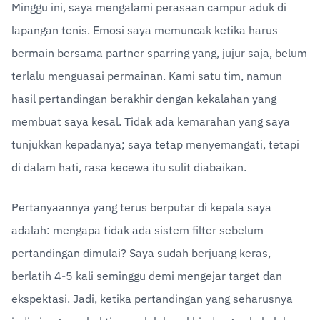
Minggu ini, saya mengalami perasaan campur aduk di 
lapangan tenis. Emosi saya memuncak ketika harus 
bermain bersama partner sparring yang, jujur saja, belum 
terlalu menguasai permainan. Kami satu tim, namun 
hasil pertandingan berakhir dengan kekalahan yang 
membuat saya kesal. Tidak ada kemarahan yang saya 
tunjukkan kepadanya; saya tetap menyemangati, tetapi 
di dalam hati, rasa kecewa itu sulit diabaikan.
Pertanyaannya yang terus berputar di kepala saya 
adalah: mengapa tidak ada sistem filter sebelum 
pertandingan dimulai? Saya sudah berjuang keras, 
berlatih 4-5 kali seminggu demi mengejar target dan 
ekspektasi. Jadi, ketika pertandingan yang seharusnya 