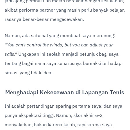
jadi ajang pembuktian malah berakhir dengan kekalahan, 
akibat performa partner yang masih perlu banyak belajar, 
rasanya benar-benar mengecewakan.
Namun, ada satu hal yang membuat saya merenung: 
“You can’t control the winds, but you can adjust your 
sails.”
 Ungkapan ini seolah menjadi petunjuk bagi saya 
tentang bagaimana saya seharusnya bereaksi terhadap 
situasi yang tidak ideal.
Menghadapi Kekecewaan di Lapangan Tenis
Ini adalah pertandingan sparing pertama saya, dan saya 
punya ekspektasi tinggi. Namun, skor akhir 6-2 
menyakitkan, bukan karena kalah, tapi karena saya 