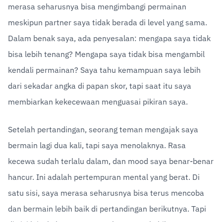
merasa seharusnya bisa mengimbangi permainan 
meskipun partner saya tidak berada di level yang sama. 
Dalam benak saya, ada penyesalan: mengapa saya tidak 
bisa lebih tenang? Mengapa saya tidak bisa mengambil 
kendali permainan? Saya tahu kemampuan saya lebih 
dari sekadar angka di papan skor, tapi saat itu saya 
membiarkan kekecewaan menguasai pikiran saya.
Setelah pertandingan, seorang teman mengajak saya 
bermain lagi dua kali, tapi saya menolaknya. Rasa 
kecewa sudah terlalu dalam, dan mood saya benar-benar 
hancur. Ini adalah pertempuran mental yang berat. Di 
satu sisi, saya merasa seharusnya bisa terus mencoba 
dan bermain lebih baik di pertandingan berikutnya. Tapi 