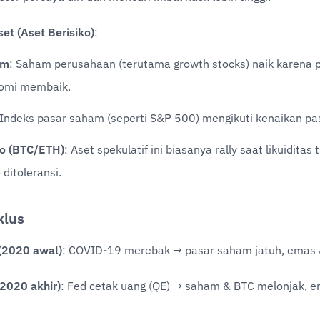
et (Aset Berisiko)
:
am
: Saham perusahaan (terutama growth stocks) naik karena p
omi membaik.
 Indeks pasar saham (seperti S&P 500) mengikuti kenaikan pa
to (BTC/ETH)
: Aset spekulatif ini biasanya rally saat likuiditas t
o ditoleransi.
klus
 (2020 awal)
: COVID-19 merebak → pasar saham jatuh, emas 
(2020 akhir)
: Fed cetak uang (QE) → saham & BTC melonjak, e