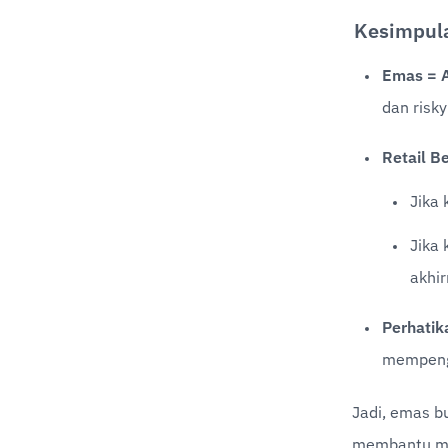
Kesimpul
Emas = 
dan risky
Retail B
Jika 
Jika 
akhir
Perhatik
mempenga
Jadi, emas b
membantu mem