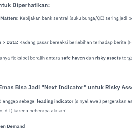
ntuk Diperhatikan:
 Matters
: Kebijakan bank sentral (suku bunga/QE) sering jadi p
 > Data
: Kadang pasar bereaksi berlebihan terhadap berita 
anya fleksibel beralih antara 
safe haven
 dan 
risky assets
 terg
mas Bisa Jadi "Next Indicator" untuk Risky Ass
dianggap sebagai 
leading indicator
 (sinyal awal) pergerakan as
o, dll.) karena beberapa alasan:
ven Demand