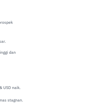
rospek 
sar.
inggi dan 
& USD naik.
mas stagnan.