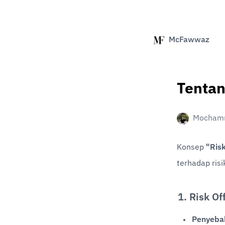
McFawwaz
Tentan
Mochamm
Konsep 
"Risk
terhadap ris
1. Risk Of
Penyeba