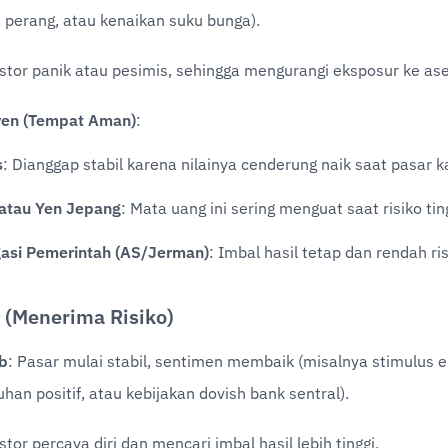
 perang, atau kenaikan suku bunga).
estor panik atau pesimis, sehingga mengurangi eksposur ke aset
ven (Tempat Aman)
:
s
: Dianggap stabil karena nilainya cenderung naik saat pasar k
atau Yen Jepang
: Mata uang ini sering menguat saat risiko tin
gasi Pemerintah (AS/Jerman)
: Imbal hasil tetap dan rendah ris
n (Menerima Risiko)
b
: Pasar mulai stabil, sentimen membaik (misalnya stimulus e
an positif, atau kebijakan dovish bank sentral).
stor percaya diri dan mencari imbal hasil lebih tinggi.