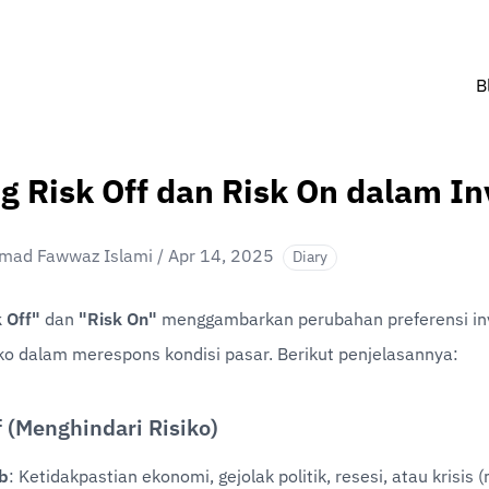
B
g Risk Off dan Risk On dalam In
ad Fawwaz Islami
/
Apr 14, 2025
Diary
 Off"
 dan 
"Risk On"
 menggambarkan perubahan preferensi inv
iko dalam merespons kondisi pasar. Berikut penjelasannya:
f (Menghindari Risiko)
b
: Ketidakpastian ekonomi, gejolak politik, resesi, atau krisis (