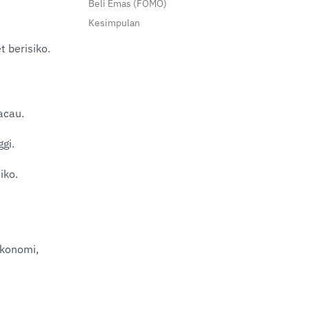
Beli Emas (FOMO)
Kesimpulan
 berisiko.
acau.
ggi.
iko.
konomi, 