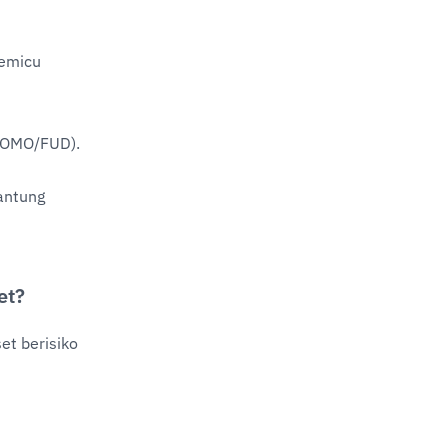
emicu 
(FOMO/FUD).
antung 
et?
et berisiko 