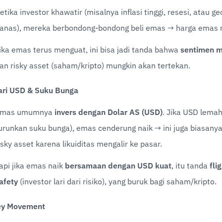
etika investor khawatir (misalnya inflasi tinggi, resesi, atau geo
anas), mereka berbondong-bondong beli emas → harga emas n
ika emas terus menguat, ini bisa jadi tanda bahwa 
sentimen ma
an risky asset (saham/kripto) mungkin akan tertekan.
ari USD & Suku Bunga
mas umumnya 
invers dengan Dolar AS (USD)
. Jika USD lemah
urunkan suku bunga), emas cenderung naik → ini juga biasanya 
isky asset karena likuiditas mengalir ke pasar.
api jika emas naik 
bersamaan dengan USD kuat
, itu tanda 
flig
afety
 (investor lari dari risiko), yang buruk bagi saham/kripto.
ey Movement