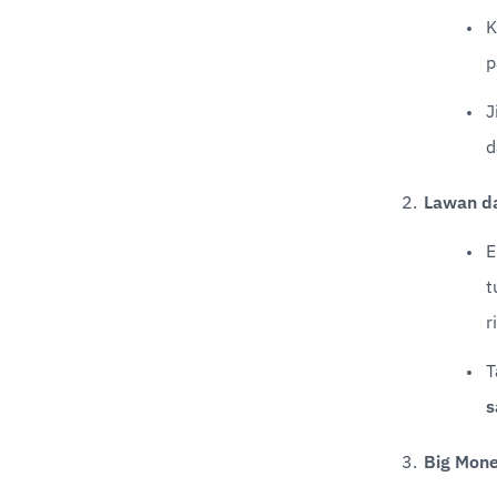
K
p
J
d
Lawan d
E
t
r
T
s
Big Mon