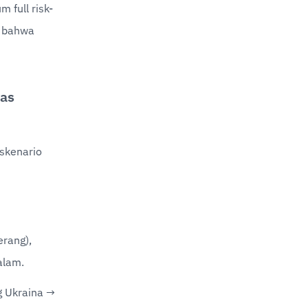
 full risk-
 bahwa 
as 
skenario 
rang), 
alam.
 Ukraina → 