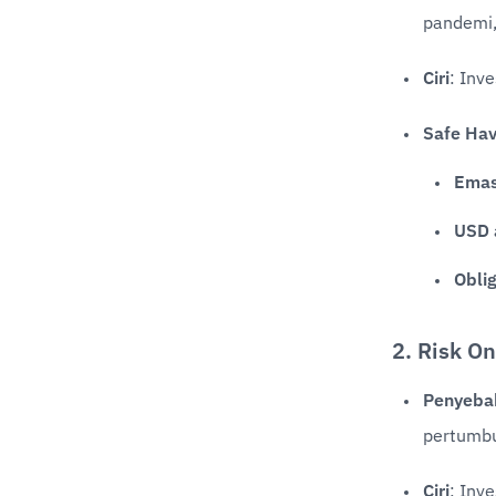
pandemi,
Ciri
: Inv
Safe Ha
Ema
USD 
Obli
2. Risk O
Penyeba
pertumbuh
Ciri
: Inve