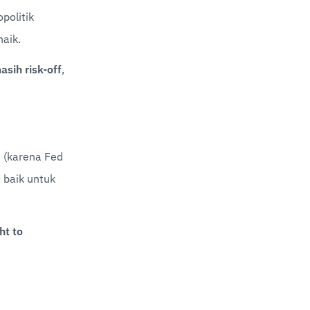
politik 
aik.
sih risk-off
, 
 (karena Fed 
baik untuk 
ht to 