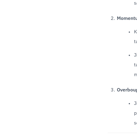
s
Momentum
K
t
J
t
m
Overboug
J
p
s