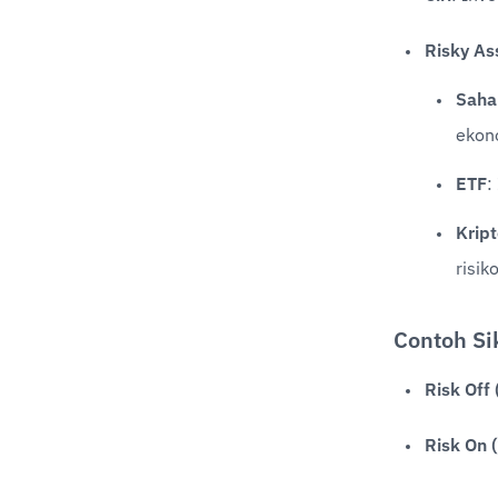
Risky Ass
Sah
ekon
ETF
:
Krip
risik
Contoh Si
Risk Off
Risk On 