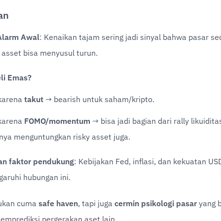
an
Alarm Awal
: Kenaikan tajam sering jadi sinyal bahwa pasar se
 asset bisa menyusul turun.
eli Emas?
karena 
takut
 → bearish untuk saham/kripto.
karena 
FOMO/momentum
 → bisa jadi bagian dari rally likuidit
nya menguntungkan risky asset juga.
an faktor pendukung
: Kebijakan Fed, inflasi, dan kekuatan US
ruhi hubungan ini.
ukan cuma 
safe haven
, tapi juga 
cermin psikologi pasar
 yang b
prediksi pergerakan aset lain.