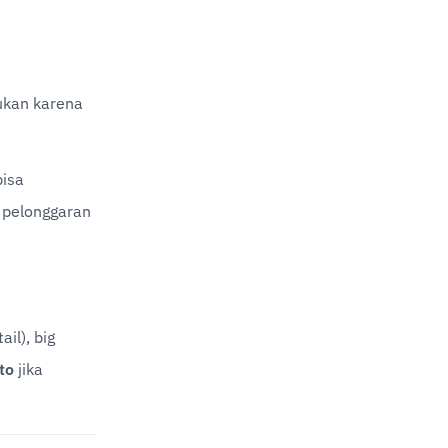
ukan karena 
bisa 
 pelonggaran 
l), big 
to
 jika 