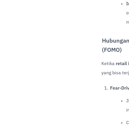
I
o
m
Hubungan 
(FOMO)
Ketika 
retail
yang bisa ter
Fear-Dri
J
i
C