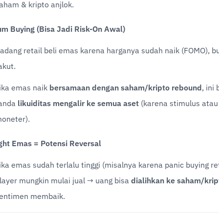
aham & kripto anjlok.
 Buying (Bisa Jadi Risk-On Awal)
adang retail beli emas karena harganya sudah naik (FOMO), b
akut.
ika emas naik 
bersamaan dengan saham/kripto rebound
, ini 
anda 
likuiditas mengalir ke semua aset
 (karena stimulus atau
oneter).
ht Emas = Potensi Reversal
ika emas sudah terlalu tinggi (misalnya karena panic buying retai
layer mungkin mulai jual → uang bisa 
dialihkan ke saham/krip
entimen membaik.