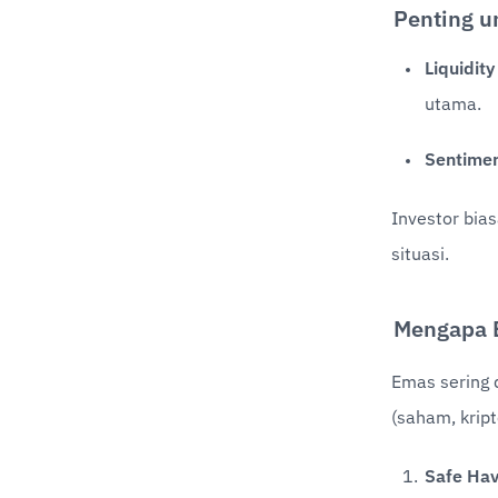
Penting u
Liquidity
utama.
Sentimen
Investor bias
situasi.
Mengapa E
Emas sering 
(saham, kript
Safe Ha